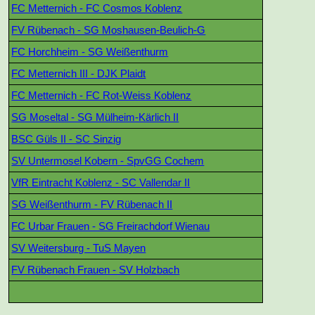
FC Metternich - FC Cosmos Koblenz
FV Rübenach - SG Moshausen-Beulich-G
FC Horchheim - SG Weißenthurm
FC Metternich III - DJK Plaidt
FC Metternich - FC Rot-Weiss Koblenz
SG Moseltal - SG Mülheim-Kärlich II
BSC Güls II - SC Sinzig
SV Untermosel Kobern - SpvGG Cochem
VfR Eintracht Koblenz - SC Vallendar II
SG Weißenthurm - FV Rübenach II
FC Urbar Frauen - SG Freirachdorf Wienau
SV Weitersburg - TuS Mayen
FV Rübenach Frauen - SV Holzbach