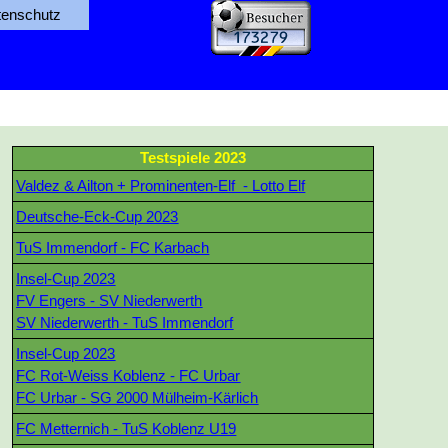
tenschutz
Testspiele 2023
Valdez & Ailton + Prominenten-Elf - Lotto Elf
Deutsche-Eck-Cup 2023
TuS Immendorf - FC Karbach
Insel-Cup 2023
FV Engers - SV Niederwerth
SV Niederwerth - TuS Immendorf
Insel-Cup 2023
FC Rot-Weiss Koblenz - FC Urbar
FC Urbar - SG 2000 Mülheim-Kärlich
FC Metternich - TuS Koblenz U19