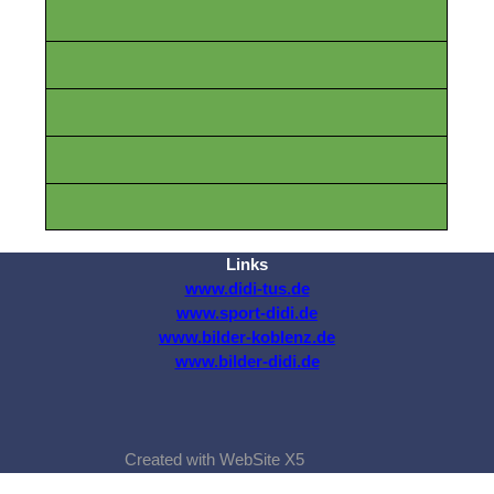
Links
www.didi-tus.de
www.sport-didi.de
www.bilder-koblenz.de
www.bilder-didi.de
Created with WebSite X5
Zurück zum Seiteninhalt