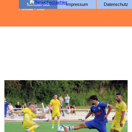
Direkt zum Seiteninhalt
fussball-didi
Impressum
Datenschutz
Fußball - Didi