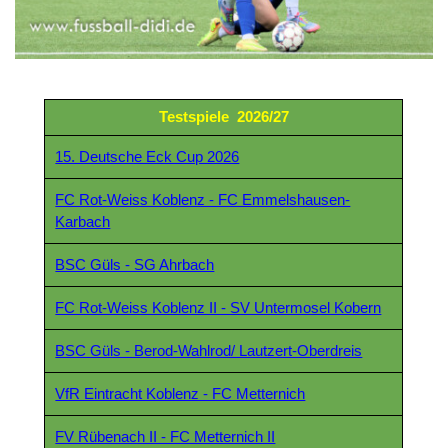
Testspiele
2026/27
15. Deutsche Eck Cup 2026
FC Rot-Weiss Koblenz - FC Emmelshausen-
Karbach
BSC Güls - SG Ahrbach
FC Rot-Weiss Koblenz II - SV Untermosel Kobern
BSC Güls - Berod-Wahlrod/ Lautzert-Oberdreis
VfR Eintracht Koblenz - FC Metternich
FV Rübenach II - FC Metternich II